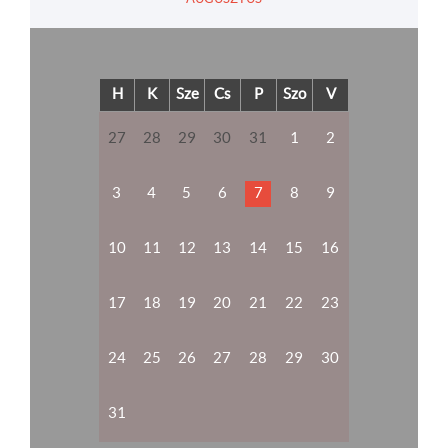
H
K
Sze
Cs
P
Szo
V
27
28
29
30
31
1
2
3
4
5
6
7
8
9
10
11
12
13
14
15
16
17
18
19
20
21
22
23
24
25
26
27
28
29
30
31