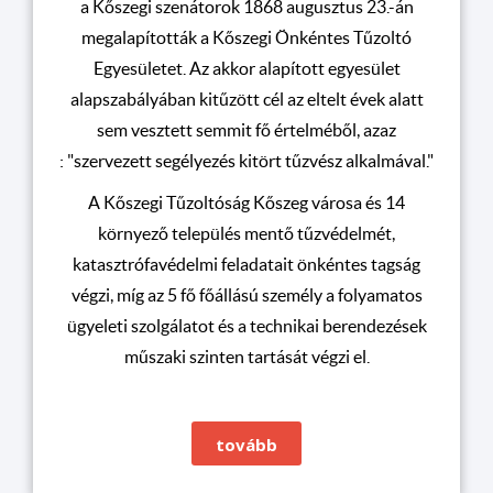
a Kőszegi szenátorok 1868 augusztus 23.-án
megalapították a Kőszegi Önkéntes Tűzoltó
Egyesületet. Az akkor alapított egyesület
alapszabályában kitűzött cél az eltelt évek alatt
sem vesztett semmit fő értelméből, azaz
: "szervezett segélyezés kitört tűzvész alkalmával."
A Kőszegi Tűzoltóság Kőszeg városa és 14
környező település mentő tűzvédelmét,
katasztrófavédelmi feladatait önkéntes tagság
végzi, míg az 5 fő főállású személy a folyamatos
ügyeleti szolgálatot és a technikai berendezések
műszaki szinten tartását végzi el.
tovább