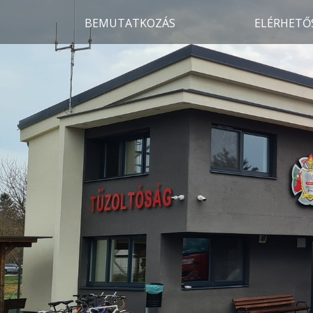
BEMUTATKOZÁS
ELÉRHETŐ
Női Raj Reptéri
kirándulás
2022.01.10.