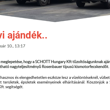
vi ajándék..
uár 10., 13:17
 meglepetése, hogy a SCHOTT Hungary Kft tűzoltóságunknak ajá
átható nagyteljesítményű Rosenbauer típusú kismotorfecskendőt.
 hasznos és elengedhetetlen eszköze lesz a vízelöntéseknél, vízbe
t területek, épületek eseményeinek elhárításánál. Köszönjük 
t. segítségét.