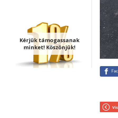
Kérjük támogassanak
minket! Köszönjük!
Fac
2022.01.10.
Vis