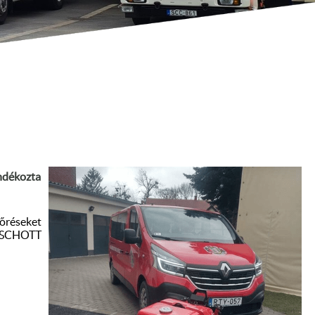
ndékozta
tőréseket
a SCHOTT