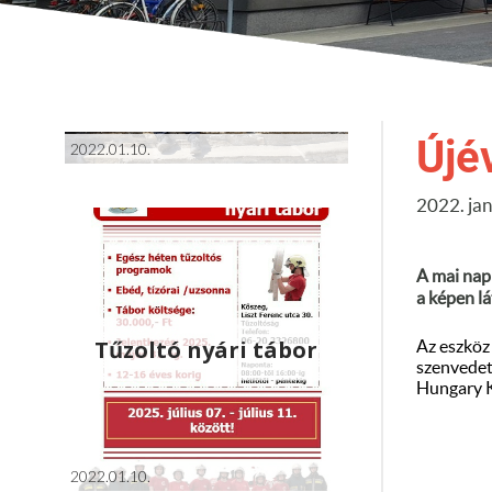
Ifjúsági raj
kirándulás
Újé
2022.01.10.
2022. jan
A mai nap
a képen l
Tűzoltó nyári tábor
Az eszköz
szenvedet
Hungary Kf
2022.01.10.