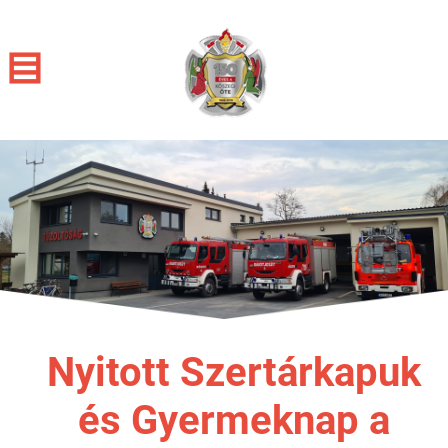
Nyitott Szertárkapuk
és Gyermeknap a