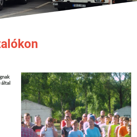
zalókon
ognak
által