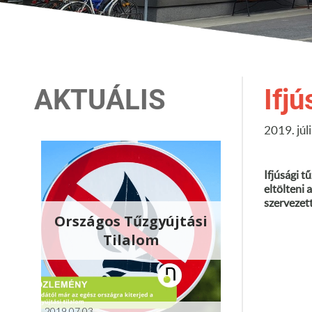
AKTUÁLIS
Ifj
2019. júl
Ifjúsági t
eltölteni 
szervezet
Országos Tűzgyújtási
Tilalom
2019.07.03.