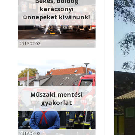
Békés, boldog
karácsonyi
ünnepeket kívánunk!
2019.07.03.
Műszaki mentési
gyakorlat
2019.07.03.