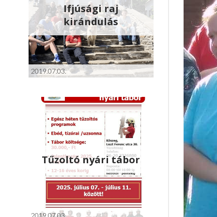
Ifjúsági raj
kirándulás
2019.07.03.
Tűzoltó nyári tábor
2019.07.03.