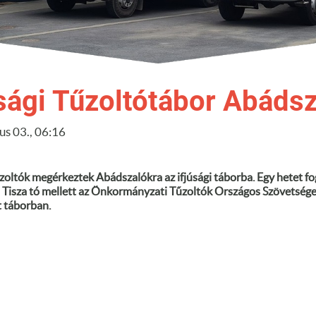
úsági Tűzoltótábor Abáds
ius 03., 06:16
űzoltók megérkeztek Abádszalókra az ifjúsági táborba. Egy hetet f
a Tisza tó mellett az Önkormányzati Tűzoltók Országos Szövetsége 
t táborban.