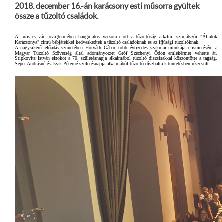
2018. december 16.-án karácsony esti műsorra gyültek
össze a tűzoltó családok.
A Jurisics vár lovagtermében hangulatos vacsora elött a tűzoltóság alkalmi szinjátszói "Állatok
Karácsonya" cimű bábjátékkel kedveskedtek a tűzoltó családoknak és az ifjúsági tűzoltóknak.
A nagysikerű előadás szünetében Horváth Gábor több évtizedes szakmai munkája elismeréséül a
Magyar Tűzoltó Szövetség által adományozott Gróf Széchenyi Ödön emlékérmet vehette át.
Stipkovits István elnököt a 70. születésnapja alkalmából tűzoltó díszsisakkal köszöntötte a tagság.
Seper Andrásné és Iszak Péterné születésnapja alkalmából tűzoltó díszbalta kitüntetésben részesült.