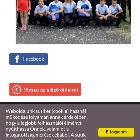
Facebook
Vissza az előző oldalra!
Weboldalunk sütiket (cookie) használ
© 2026 - Tűzoltóság Kőszeg
működése folyamán annak érdekében,
hogy a legjobb felhasználói élményt
Oldal információk
l
Adatkezelési tájékoztató
l
nyújthassa Önnek, valamint a
Elfogadom
Impresszum
látogatottság mérése céljából. A sütik