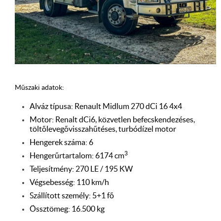
Műszaki adatok:
Alváz típusa: Renault Midlum 270 dCi 16 4x4
Motor: Renalt dCi6, közvetlen befecskendezéses,
töltőlevegővisszahűtéses, turbódízel motor
Hengerek száma: 6
3
Hengerűrtartalom: 6174 cm
Teljesítmény: 270 LE / 195 KW
Végsebesség: 110 km/h
Szállított személy: 5+1 fő
Össztömeg: 16.500 kg