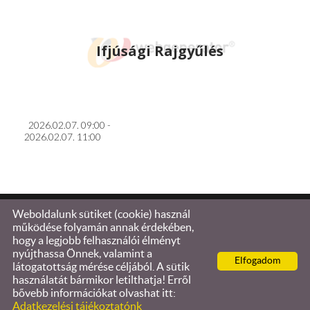
Ifjúsági Rajgyűlés
2026.02.07. 09:00 -
2026.02.07. 11:00
Weboldalunk sütiket (cookie) használ
© 2026 - Tűzoltóság Kőszeg
működése folyamán annak érdekében,
hogy a legjobb felhasználói élményt
Oldal információk
l
Adatkezelési tájékoztató
l
nyújthassa Önnek, valamint a
Elfogadom
Impresszum
látogatottság mérése céljából. A sütik
használatát bármikor letilthatja! Erről
bővebb információkat olvashat itt:
Adatkezelési tájékoztatónk